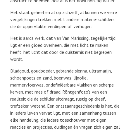
abstract te noemen, ook al is het doek non-figuratief.
Het staat geheel en al op zichzelf, al kunnen we verre
vergelijkingen trekken met t andere materie-schilders
die de oppervlakte verdiepen of verhogen.
Het is aards werk, dat van Van Marissing, tegelijkertijd
ligt er een gloed overheen, die met licht te maken
heeft, het licht dat door de duisternis niet begrepen
wordt.
Bladgoud, goudpoeder, gebrande sienna, ultramarijn,
schoenpoets en zand, boenwas, lijnolie,
marmervloerwas, ondefiniëerbare vlakken en scherpe
kerven, met mes of draad. Röntgenfoto’s van een
realiteit die de schilder uitdraagt, rustig op dreef,
trefzeker, wetend. Een ontstaansgeschiedenis is het, die
in ieders leven vervat ligt, met een samenhang tussen
elke handeling, die iedere toeschouwer met eigen
reacties èn projecties, duidingen èn vragen zich eigen zal